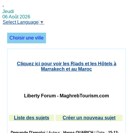
-
Jeudi
06 Août 2026
Select Language
▼
Choisir une ville
Cliquez ici pour voir les Riads et les Hôtels à
Marrakech et au Maroc
Liberty Forum - MaghrebTourism.com
Liste des sujets
Créer un nouveau sujet
Demande D'emploi
| Auteur :
Hasna OUARICH
| Date :
15-12-