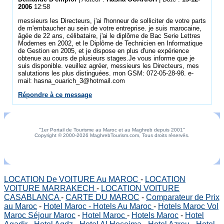
2006
12:58
messieurs les Directeurs, j'ai l'honneur de solliciter de votre parts
de m'embaucher au sein de votre entreprise. je suis marocaine,
âgée de 22 ans, célibataire, j'ai le diplôme de Bac Serie Lettres
Modernes en 2002, et le Diplôme de Technicien en Informatique
de Gestion en 2005, et je dispose en plus d'une expérience
obtenue au cours de plusieurs stages.Je vous informe que je
suis disponible. veuillez agréer, messieurs les Directeurs, mes
salutations les plus distinguées. mon GSM: 072-05-28-98. e-
mail: hasna_ouarich_3@hotmail.com
Répondre à ce message
"1er Portail de Tourisme au Maroc et au Maghreb depuis 2001"
Copyright © 2000-2026 MaghrebTourism.com, Tous droits réservés.
LOCATION De VOITURE Au MAROC
-
LOCATION
VOITURE MARRAKECH
-
LOCATION VOITURE
CASABLANCA
-
CARTE DU MAROC
-
Comparateur de Prix
au Maroc
-
Hotel Maroc - Hotels Au Maroc
-
Hotels Maroc Vol
Maroc Séjour Maroc
-
Hotel Maroc
-
Hotels Maroc
-
Hotel