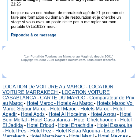
21:26
bonjour ca va ces hicham de marrakech agè de 21 je entrain de
faire une formation ou domain de restouration et je cherche un
stage si vous avez un poste nisite pas a me rapler sur mon
portable 071518127 merci
Répondre à ce message
"1er Portail de Tourisme au Maroc et au Maghreb depuis 2001"
Copyright © 2000-2026 MaghrebTourism.com, Tous droits réservés.
LOCATION De VOITURE Au MAROC
-
LOCATION
VOITURE MARRAKECH
-
LOCATION VOITURE
CASABLANCA
-
CARTE DU MAROC
-
Comparateur de Prix
au Maroc
-
Hotel Maroc - Hotels Au Maroc
-
Hotels Maroc Vol
Maroc Séjour Maroc
-
Hotel Maroc
-
Hotels Maroc
-
Hotel
Agadir
-
Hotel Agdz
-
Hotel Al Hoceima
-
Hotel Azrou
-
Hotel
Beni Mellal
-
Hotel Casablanca
-
Hotel Chefchaouen
-
Hotel
El Jadida
-
Hotel Erfoud
-
Hotel Errachidia
-
Hotel Essaouira
-
Hotel Fès - Hotel Fez
-
Hotel Kelaa Mgouna
-
Liste Riad
Marrakech
-
Hotel Marrakech
-
Hotel Martil
-
Hotel Meknes
-