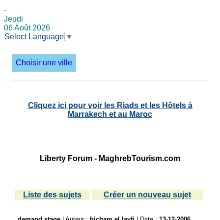
-
Jeudi
06 Août 2026
Select Language
▼
Choisir une ville
Cliquez ici pour voir les Riads et les Hôtels à
Marrakech et au Maroc
Liberty Forum - MaghrebTourism.com
Liste des sujets
Créer un nouveau sujet
demand stage
| Auteur :
hicham el layfi
| Date :
13-12-2006