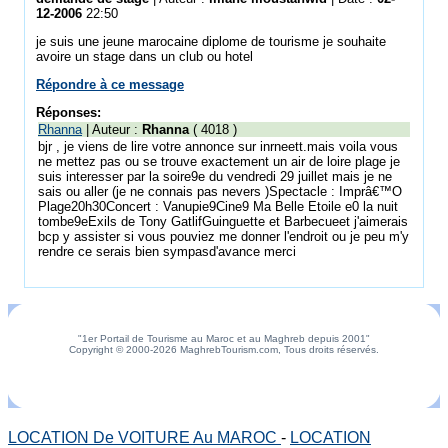
12-2006
22:50
je suis une jeune marocaine diplome de tourisme je souhaite
avoire un stage dans un club ou hotel
Répondre à ce message
Réponses:
Rhanna
| Auteur :
Rhanna
( 4018 )
bjr , je viens de lire votre annonce sur inrneett.mais voila vous
ne mettez pas ou se trouve exactement un air de loire plage je
suis interesser par la soire9e du vendredi 29 juillet mais je ne
sais ou aller (je ne connais pas nevers )Spectacle : Imprâ€™O
Plage20h30Concert : Vanupie9Cine9 Ma Belle Etoile e0 la nuit
tombe9eExils de Tony GatlifGuinguette et Barbecueet j'aimerais
bcp y assister si vous pouviez me donner l'endroit ou je peu m'y
rendre ce serais bien sympasd'avance merci
"1er Portail de Tourisme au Maroc et au Maghreb depuis 2001"
Copyright © 2000-2026 MaghrebTourism.com, Tous droits réservés.
LOCATION De VOITURE Au MAROC
-
LOCATION