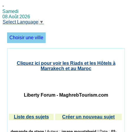
-
Samedi
08 Août 2026
Select Language
▼
Choisir une ville
Cliquez ici pour voir les Riads et les Hôtels à
Marrakech et au Maroc
Liberty Forum - MaghrebTourism.com
Liste des sujets
Créer un nouveau sujet
demande de stage
| Auteur :
imane moustahwid
| Date :
02-