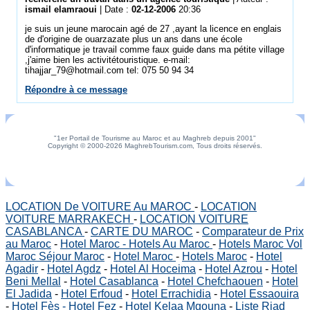
ismail elamraoui
| Date :
02-12-2006
20:36
je suis un jeune marocain agé de 27 ,ayant la licence en englais
de d'origine de ouarzazate plus un ans dans une école
d'informatique je travail comme faux guide dans ma pétite village
,j'aime bien les activitétouristique. e-mail:
tihajjar_79@hotmail.com tel: 075 50 94 34
Répondre à ce message
"1er Portail de Tourisme au Maroc et au Maghreb depuis 2001"
Copyright © 2000-2026 MaghrebTourism.com, Tous droits réservés.
LOCATION De VOITURE Au MAROC
-
LOCATION
VOITURE MARRAKECH
-
LOCATION VOITURE
CASABLANCA
-
CARTE DU MAROC
-
Comparateur de Prix
au Maroc
-
Hotel Maroc - Hotels Au Maroc
-
Hotels Maroc Vol
Maroc Séjour Maroc
-
Hotel Maroc
-
Hotels Maroc
-
Hotel
Agadir
-
Hotel Agdz
-
Hotel Al Hoceima
-
Hotel Azrou
-
Hotel
Beni Mellal
-
Hotel Casablanca
-
Hotel Chefchaouen
-
Hotel
El Jadida
-
Hotel Erfoud
-
Hotel Errachidia
-
Hotel Essaouira
-
Hotel Fès - Hotel Fez
-
Hotel Kelaa Mgouna
-
Liste Riad