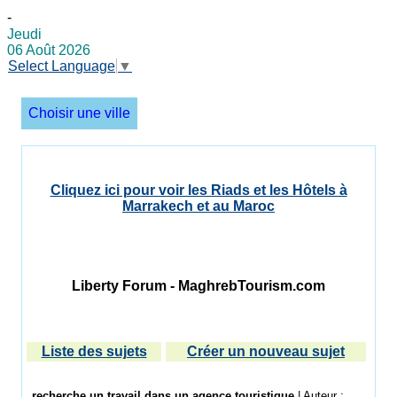
-
Jeudi
06 Août 2026
Select Language
▼
Choisir une ville
Cliquez ici pour voir les Riads et les Hôtels à
Marrakech et au Maroc
Liberty Forum - MaghrebTourism.com
Liste des sujets
Créer un nouveau sujet
recherche un travail dans un agence touristique
| Auteur :