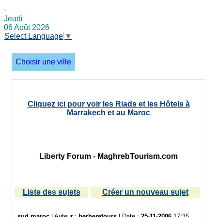
-
Jeudi
06 Août 2026
Select Language
▼
Choisir une ville
Cliquez ici pour voir les Riads et les Hôtels à
Marrakech et au Maroc
Liberty Forum - MaghrebTourism.com
Liste des sujets
Créer un nouveau sujet
sud maroc
| Auteur :
berberetours
| Date :
25-11-2006
17:35