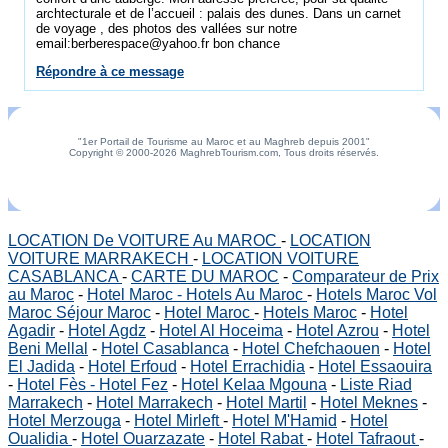
archtecturale et de l’accueil : palais des dunes. Dans un carnet
de voyage , des photos des vallées sur notre
email:berberespace@yahoo.fr bon chance
Répondre à ce message
"1er Portail de Tourisme au Maroc et au Maghreb depuis 2001"
Copyright © 2000-2026 MaghrebTourism.com, Tous droits réservés.
LOCATION De VOITURE Au MAROC
-
LOCATION
VOITURE MARRAKECH
-
LOCATION VOITURE
CASABLANCA
-
CARTE DU MAROC
-
Comparateur de Prix
au Maroc
-
Hotel Maroc - Hotels Au Maroc
-
Hotels Maroc Vol
Maroc Séjour Maroc
-
Hotel Maroc
-
Hotels Maroc
-
Hotel
Agadir
-
Hotel Agdz
-
Hotel Al Hoceima
-
Hotel Azrou
-
Hotel
Beni Mellal
-
Hotel Casablanca
-
Hotel Chefchaouen
-
Hotel
El Jadida
-
Hotel Erfoud
-
Hotel Errachidia
-
Hotel Essaouira
-
Hotel Fès - Hotel Fez
-
Hotel Kelaa Mgouna
-
Liste Riad
Marrakech
-
Hotel Marrakech
-
Hotel Martil
-
Hotel Meknes
-
Hotel Merzouga
-
Hotel Mirleft
-
Hotel M'Hamid
-
Hotel
Oualidia
-
Hotel Ouarzazate
-
Hotel Rabat
-
Hotel Tafraout
-