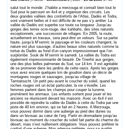
salut tout le monde: J’habite a merzouga et connaît bien tout le
Sud pour le parcourir en 4x4 et y organiser des circuits. Les
deux grandes vallées des contreforts de l’Atlas, Dadès et Todra,
sont vraiment belles et il est difficile de ne pas s’y arrêter. La
vallée du Dadès est superbe sur toute sa longueur. Jusqu’au
gorges des terres ocre-rouge, des kahbahs, des sites naturels
exceptionnels, une succession de villages. En 2005, la route,
actuellement en travaux, sera peut-être un velours. Sur sa partie
haute, jusqu’à M’semrir, le paysage et les couleurs changent, la
nature est plus sauvage, d’autres beaux sites naturels comme la
tortue du Dadès au fond d’un canyon impressionnant que l’on
surplombe. Souk de M’semrir le samedi. La vallée du Todra est
également impressionnante de beauté. De Tinerhir aux gorges,
une des plus belles palmeraie du Sud, sur 14 km. Il est agréable
de se promener dans les jardins de cette oasis. Après les gorges
vous avez encore quelques km de goudron dans un décor de
montagnes rouges et sauvages, jusqu’au village de
Tamtatoucht. Un petit peu avant le coucher du soleil, quand les
roches rouges ont un éclat particulier, la vie s’éveille. Les
femmes partent dans les champs pour couper la luzerne,
promènent les animaux. Les enfants sortent pour jouer et les
anciens se réunissent devant les maisons. Avec un 4x4 il est
possible de rejoindre la vallée du Dadès à cette du Todra par une
piste de 40 km environ, qui se fait en 2 heures. A Merzouga,
vous pouvez dormir dans une auberge au pied des dunes ou
dans un bivouac au cœur de l’erg. Partir en dromadaire jusqu’au
bivouac au moment du coucher du soleil fait partie du charme du
désert, mais n’est nulllement obligatoire. Vous pouvez préférer le
confort d’une auberge. Mon adresse préférée, pour sa qualité