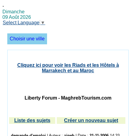
-
Dimanche
09 Août 2026
Select Language
▼
Choisir une ville
Cliquez ici pour voir les Riads et les Hôtels à
Marrakech et au Maroc
Liberty Forum - MaghrebTourism.com
Liste des sujets
Créer un nouveau sujet
demande d'emploi
| Auteur :
zineb
| Date :
21-11-2006
14:33