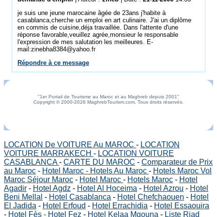
je suis une jeune marocaine âgée de 23ans j'habite à
casablanca,cherche un emploi en art culinaire. J'ai un diplôme
en commis de cuisine,déja travaillée. Dans l'attente d'une
réponse favorable,veuillez agrée,monsieur le responsable
l'expression de mes salutation les meilleures. E-
mail:zinebha8384@yahoo.fr
Répondre à ce message
"1er Portail de Tourisme au Maroc et au Maghreb depuis 2001"
Copyright © 2000-2026 MaghrebTourism.com, Tous droits réservés.
LOCATION De VOITURE Au MAROC
-
LOCATION
VOITURE MARRAKECH
-
LOCATION VOITURE
CASABLANCA
-
CARTE DU MAROC
-
Comparateur de Prix
au Maroc
-
Hotel Maroc - Hotels Au Maroc
-
Hotels Maroc Vol
Maroc Séjour Maroc
-
Hotel Maroc
-
Hotels Maroc
-
Hotel
Agadir
-
Hotel Agdz
-
Hotel Al Hoceima
-
Hotel Azrou
-
Hotel
Beni Mellal
-
Hotel Casablanca
-
Hotel Chefchaouen
-
Hotel
El Jadida
-
Hotel Erfoud
-
Hotel Errachidia
-
Hotel Essaouira
-
Hotel Fès - Hotel Fez
-
Hotel Kelaa Mgouna
-
Liste Riad