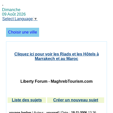
-
Dimanche
09 Août 2026
Select Language
▼
Choisir une ville
Cliquez ici pour voir les Riads et les Hôtels à
Marrakech et au Maroc
Liberty Forum - MaghrebTourism.com
Liste des sujets
Créer un nouveau sujet
voyage berber
| Auteur :
youssef
| Date :
18-11-2006
13:36