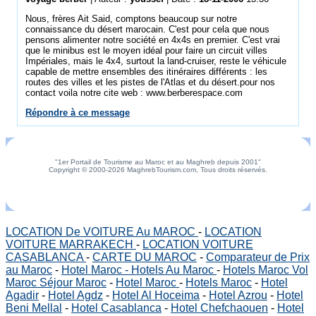
Nous, frères Ait Said, comptons beaucoup sur notre
connaissance du désert marocain. C'est pour cela que nous
pensons alimenter notre société en 4x4s en premier. C'est vrai
que le minibus est le moyen idéal pour faire un circuit villes
Impériales, mais le 4x4, surtout la land-cruiser, reste le véhicule
capable de mettre ensembles des itinéraires différents : les
routes des villes et les pistes de l'Atlas et du désert.pour nos
contact voila notre cite web : www.berberespace.com
Répondre à ce message
"1er Portail de Tourisme au Maroc et au Maghreb depuis 2001"
Copyright © 2000-2026 MaghrebTourism.com, Tous droits réservés.
LOCATION De VOITURE Au MAROC
-
LOCATION
VOITURE MARRAKECH
-
LOCATION VOITURE
CASABLANCA
-
CARTE DU MAROC
-
Comparateur de Prix
au Maroc
-
Hotel Maroc - Hotels Au Maroc
-
Hotels Maroc Vol
Maroc Séjour Maroc
-
Hotel Maroc
-
Hotels Maroc
-
Hotel
Agadir
-
Hotel Agdz
-
Hotel Al Hoceima
-
Hotel Azrou
-
Hotel
Beni Mellal
-
Hotel Casablanca
-
Hotel Chefchaouen
-
Hotel