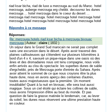
riad ksar bicha, riad de luxe a merzouga au sud du Maroc. hotel
merzouga, auberge merzouga erg chebbi. decouvrez les dunes
merzouga ... hotel merzouga dans le coeur du desert ...
merzouga riad merzouga. hotel merzouga hotel merzouga hotel
merzouga hotel merzouga hotel merzouga hotel merzouga hotel
Répondre à ce message
Réponses:
Re: merzouga hotels riad ksar bicha à merzouga bivouac
merzouga
| Auteur :
claire
( 1832 )
Un séjour dans le Grand Sud marocain ne serait pas complet
sans une excursion dans le désert. Après avoir traversé des
plaines caillouteuses qui s'étendent sur plusieurs kilomètres à
bord d'un 4 x 4, savouré un pique-nique dans une oasis où des
ânes et des dromadaires nous ont tenu compagnie, nous voilà
enfin arrivés au clou du spectacle: les superbes dunes de sable
d'ergchebbi, près de Merzouga porte d'entrée du Sahara. Après
avoir atteint le sommet de ce que nous croyions être la plus
haute dune, nous en avons aperçu des centaines d'autres,
toutes aussi majestueuses que la première. Un moment
inoubliable! Quant à la nuit en bivouac, elle sera tout aussi
magique. Sous un ciel étoilé qui éclaire les collines de sable,
nous avons l'impression d'être au bout du monde. Et pas
question de faire la grasse matinée le lendemain, car, au lever
du soleil, les dunes nous réservent une ultime prestation haute
en couleur.