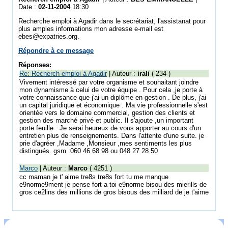
Date :
02-11-2004
18:30
Recherche emploi à Agadir dans le secrétariat, l'assistanat pour
plus amples informations mon adresse e-mail est
ebes@expatries.org.
Répondre à ce message
Réponses:
Re: Recherch emploi à Agadir
| Auteur :
irali
( 234 )
Vivement intéressé par votre organisme et souhaitant joindre
mon dynamisme à celui de votre équipe . Pour cela ,je porte à
votre connaissance que j'ai un diplôme en gestion . De plus, j'ai
un capital juridique et économique . Ma vie professionnelle s'est
orientée vers le domaine commercial, gestion des clients et
gestion des marché privé et public. Il s'ajoute ,un important
porte feuille . Je serai heureux de vous apporter au cours d'un
entretien plus de renseignements. Dans l'attente d'une suite. je
prie d'agréer ,Madame ,Monsieur ,mes sentiments les plus
distingués. gsm :060 46 68 98 ou 048 27 28 50
Marco
| Auteur :
Marco
( 4251 )
cc maman je t' aime tre8s tre8s fort tu me manque
e9norme9ment je pense fort a toi e9norme bisou des mierills de
gros ce2lins des millions de gros bisous des milliard de je t'aime