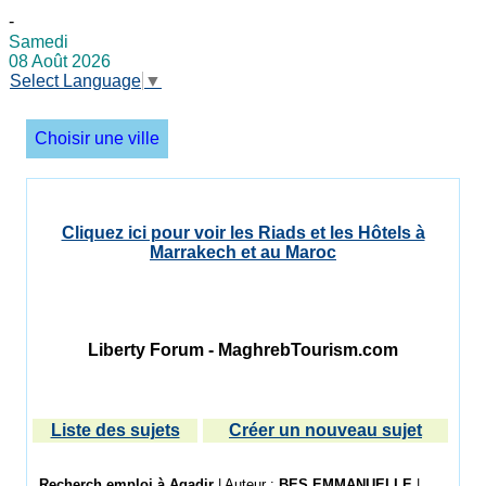
-
Samedi
08 Août 2026
Select Language
▼
Choisir une ville
Cliquez ici pour voir les Riads et les Hôtels à
Marrakech et au Maroc
Liberty Forum - MaghrebTourism.com
Liste des sujets
Créer un nouveau sujet
Recherch emploi à Agadir
| Auteur :
BES EMMANUELLE
|