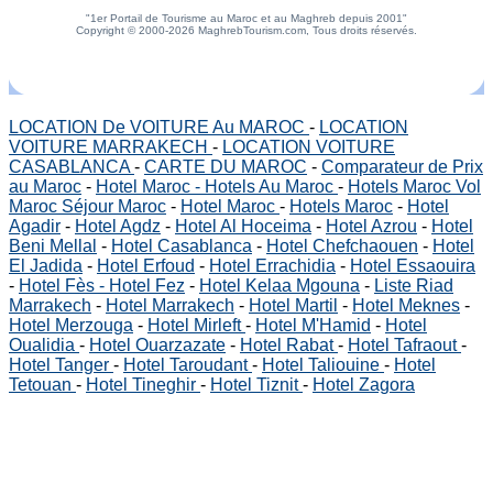
"1er Portail de Tourisme au Maroc et au Maghreb depuis 2001"
Copyright © 2000-2026 MaghrebTourism.com, Tous droits réservés.
LOCATION De VOITURE Au MAROC
-
LOCATION
VOITURE MARRAKECH
-
LOCATION VOITURE
CASABLANCA
-
CARTE DU MAROC
-
Comparateur de Prix
au Maroc
-
Hotel Maroc - Hotels Au Maroc
-
Hotels Maroc Vol
Maroc Séjour Maroc
-
Hotel Maroc
-
Hotels Maroc
-
Hotel
Agadir
-
Hotel Agdz
-
Hotel Al Hoceima
-
Hotel Azrou
-
Hotel
Beni Mellal
-
Hotel Casablanca
-
Hotel Chefchaouen
-
Hotel
El Jadida
-
Hotel Erfoud
-
Hotel Errachidia
-
Hotel Essaouira
-
Hotel Fès - Hotel Fez
-
Hotel Kelaa Mgouna
-
Liste Riad
Marrakech
-
Hotel Marrakech
-
Hotel Martil
-
Hotel Meknes
-
Hotel Merzouga
-
Hotel Mirleft
-
Hotel M'Hamid
-
Hotel
Oualidia
-
Hotel Ouarzazate
-
Hotel Rabat
-
Hotel Tafraout
-
Hotel Tanger
-
Hotel Taroudant
-
Hotel Taliouine
-
Hotel
Tetouan
-
Hotel Tineghir
-
Hotel Tiznit
-
Hotel Zagora