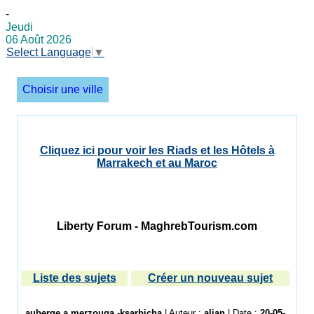
-
Jeudi
06 Août 2026
Select Language
▼
Choisir une ville
Cliquez ici pour voir les Riads et les Hôtels à
Marrakech et au Maroc
Liberty Forum - MaghrebTourism.com
Liste des sujets
Créer un nouveau sujet
auberge a merzouga -ksarbicha
| Auteur :
alian
| Date :
20-05-