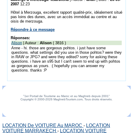
2007
12:23
Hôtel à Merzouga, excellent rapport qualité-prix, idéalement situé
pas loins des dunes, avec un accès immédiat au centre et au
oisis de merzouga.
Répondre à ce message
Réponses:
Alison
| Auteur :
Alison
( 3816 )
Anne - hi. those are gorgeous pohtos. i just have some
questions. what settings did you use in those pohtos? were they
in RAW or JPG? and were they edited? sorry for asking these
questions. i have an s95 but I can't seem to end up with pohtos
as gorgeous as yours. :( hopefully you can answer my
questions. thanks :P
"1er Portail de Tourisme au Maroc et au Maghreb depuis 2001"
Copyright © 2000-2026 MaghrebTourism.com, Tous droits réservés.
LOCATION De VOITURE Au MAROC
-
LOCATION
VOITURE MARRAKECH
-
LOCATION VOITURE