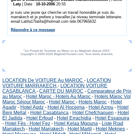
:
Laty
| Date :
10-10-2006
20:55
je suis une jeune qui cherche un travail honorable.je suis du
marrakech et je prefere y travailler.j'ai niveau terminale letteraire.
email:Latifa17latifa@hotmail.com tele:067965632
Répondre à ce message
"1er Portail de Tourisme au Maroc et au Maghreb depuis 2001"
Copyright © 2000-2026 MaghrebTourism.com, Tous droits réservés.
LOCATION De VOITURE Au MAROC
-
LOCATION
VOITURE MARRAKECH
-
LOCATION VOITURE
CASABLANCA
-
CARTE DU MAROC
-
Comparateur de Prix
au Maroc
-
Hotel Maroc - Hotels Au Maroc
-
Hotels Maroc Vol
Maroc Séjour Maroc
-
Hotel Maroc
-
Hotels Maroc
-
Hotel
Agadir
-
Hotel Agdz
-
Hotel Al Hoceima
-
Hotel Azrou
-
Hotel
Beni Mellal
-
Hotel Casablanca
-
Hotel Chefchaouen
-
Hotel
El Jadida
-
Hotel Erfoud
-
Hotel Errachidia
-
Hotel Essaouira
-
Hotel Fès - Hotel Fez
-
Hotel Kelaa Mgouna
-
Liste Riad
Marrakech
-
Hotel Marrakech
-
Hotel Martil
-
Hotel Meknes
-