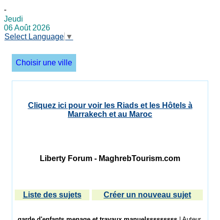
-
Jeudi
06 Août 2026
Select Language
▼
Choisir une ville
Cliquez ici pour voir les Riads et les Hôtels à
Marrakech et au Maroc
Liberty Forum - MaghrebTourism.com
Liste des sujets
Créer un nouveau sujet
garde d'enfants,menage,et travaux manuelsssssssss
| Auteur