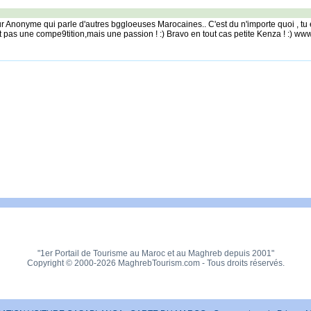
r Anonyme qui parle d'autres bggloeuses Marocaines.. C'est du n'importe quoi , tu 
 pas une compe9tition,mais une passion ! :) Bravo en tout cas petite Kenza ! :) 
"1er Portail de Tourisme au Maroc et au Maghreb depuis 2001"
Copyright © 2000-2026 MaghrebTourism.com - Tous droits réservés.