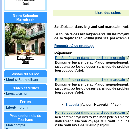
Riad
Liste des sujets
Notre Sélection
Marrakech
Se déplacer dans le grand sud marocain
| Aut
Je souhaite des renseignements sur les moyens d
de se déplacer en voiture (une 306 par exemple
Répondre à ce message
Réponses:
Riad Jmya
Re: Se déplacer dans le grand sud marocain
| 
Riad
Bonjour et bienvenue au Maroc. généralement, 
jusqu'aux portes du désert sans trop de problème
bon voyage.Malek
Photos du Maroc
·
Moulay Bousselham
Re: Se déplacer dans le grand sud marocain
| 
Bonjour et bienvenue au Maroc. généralement, 
Guides et Visites
jusqu'aux portes du désert sans trop de problème
bon voyage.Malek
·
Lieux à visiter
Forum
Naoyuki
| Auteur :
Naoyuki
( 4429 )
·
Liberty Forum
Re: Se déplacer dans le grand sud marocain
| 
Prosfessionnels du
ben carément ya des routes mon pote au maroc, m
Tourisme
doucement. allé bon voyage. si tu veut un guide
·
Mon compte
visité pour mois de 20euro par jour.