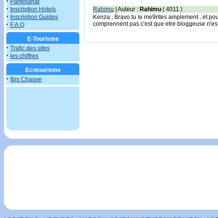
·
Partenariat
·
Inscription Hotels
Rahimu
| Auteur :
Rahimu
( 4011 )
·
Inscription Guides
Kenza , Bravo tu le me9rites amplement , et pou
·
comprennent pas c'est que etre bloggeuse n'est
F.A.Q
E-Tourisme
·
Trafic des sites
·
les chiffres
Ecotourisme
·
Ibis Chauve