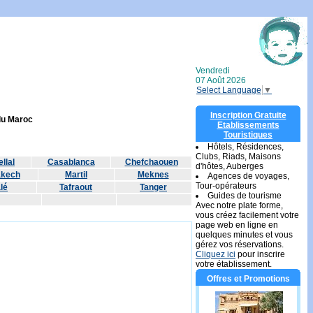
Vendredi
07 Août 2026
Select Language
▼
Inscription Gratuite
 du Maroc
Etablissements
Touristiques
Hôtels, Résidences,
Clubs, Riads, Maisons
llal
Casablanca
Chefchaouen
d'hôtes, Auberges
akech
Martil
Meknes
Agences de voyages,
Tour-opérateurs
lé
Tafraout
Tanger
Guides de tourisme
Avec notre plate forme,
vous créez facilement votre
page web en ligne en
quelques minutes et vous
gérez vos réservations.
Cliquez ici
pour inscrire
votre établissement.
Offres et Promotions