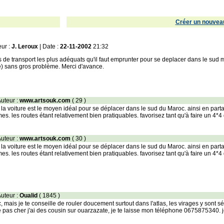
Créer un nouveau
eur :
J. Leroux
| Date :
22-11-2002
21:32
e transport les plus adéquats qu'il faut emprunter pour se deplacer dans le sud m
) sans gros problème. Merci d'avance.
Auteur :
www.artsouk.com
( 29 )
la voiture est le moyen idéal pour se déplacer dans le sud du Maroc. ainsi en par
s. les routes étant relativement bien pratiquables. favorisez tant qu'à faire un 4*4 
Auteur :
www.artsouk.com
( 30 )
la voiture est le moyen idéal pour se déplacer dans le sud du Maroc. ainsi en par
s. les routes étant relativement bien pratiquables. favorisez tant qu'à faire un 4*4 
Auteur :
Oualid
( 1845 )
ais je te conseille de rouler doucement surtout dans l'atlas, les virages y sont sé
 pas cher j'ai des cousin sur ouarzazate, je te laisse mon téléphone 0675875340. je 