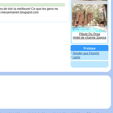
es de loin la meilleure! Ce que les gens ne
www.meryemarieh.blogspot.com
Fibule Du Draa
Hotel de charme Zagora
Pratique
·
Ajouter aux Favoris
·
Liens