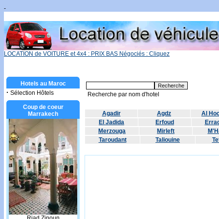
-
LOCATION de VOITURE et 4x4 : PRIX BAS Négociés : Cliquez
Hotels au Maroc
·
Sélection Hôtels
Recherche par nom d'hotel
Coup de coeur
Agadir
Agdz
Al Ho
Marrakech
El Jadida
Erfoud
Errac
Merzouga
Mirleft
M'H
Taroudant
Taliouine
Te
Riad Zinoun