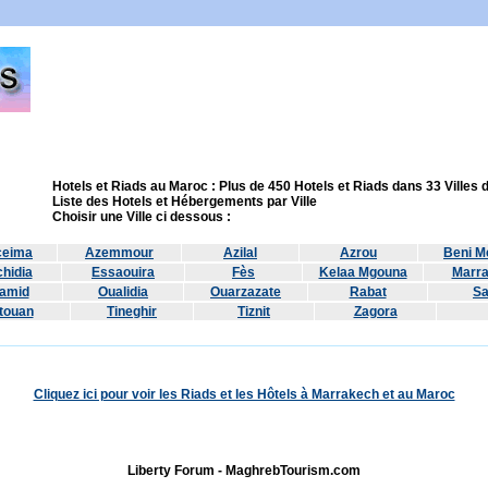
Hotels et Riads au Maroc : Plus de 450 Hotels et Riads dans 33 Villes
Liste des Hotels et Hébergements par Ville
Choisir une Ville ci dessous :
ceima
Azemmour
Azilal
Azrou
Beni Me
hidia
Essaouira
Fès
Kelaa Mgouna
Marr
amid
Oualidia
Ouarzazate
Rabat
Sa
touan
Tineghir
Tiznit
Zagora
Cliquez ici pour voir les Riads et les Hôtels à Marrakech et au Maroc
Liberty Forum - MaghrebTourism.com