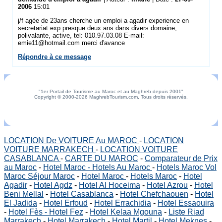
2006
15:01
j/f agée de 23ans cherche un emploi a agadir experience en
secretariat exp presque deux ans dans divers domaine,
polivalante, active, tel: 010.97.03.08 E-mail:
emie11@hotmail.com merci d'avance
Répondre à ce message
"1er Portail de Tourisme au Maroc et au Maghreb depuis 2001"
Copyright © 2000-2026 MaghrebTourism.com, Tous droits réservés.
LOCATION De VOITURE Au MAROC
-
LOCATION
VOITURE MARRAKECH
-
LOCATION VOITURE
CASABLANCA
-
CARTE DU MAROC
-
Comparateur de Prix
au Maroc
-
Hotel Maroc - Hotels Au Maroc
-
Hotels Maroc Vol
Maroc Séjour Maroc
-
Hotel Maroc
-
Hotels Maroc
-
Hotel
Agadir
-
Hotel Agdz
-
Hotel Al Hoceima
-
Hotel Azrou
-
Hotel
Beni Mellal
-
Hotel Casablanca
-
Hotel Chefchaouen
-
Hotel
El Jadida
-
Hotel Erfoud
-
Hotel Errachidia
-
Hotel Essaouira
-
Hotel Fès - Hotel Fez
-
Hotel Kelaa Mgouna
-
Liste Riad
Marrakech
-
Hotel Marrakech
-
Hotel Martil
-
Hotel Meknes
-