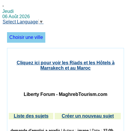
-
Jeudi
06 Août 2026
Select Language
▼
Choisir une ville
Cliquez ici pour voir les Riads et les Hôtels à
Marrakech et au Maroc
Liberty Forum - MaghrebTourism.com
Liste des sujets
Créer un nouveau sujet
demande d'emploi a agadir
| Auteur :
imane
| Date :
27-09-