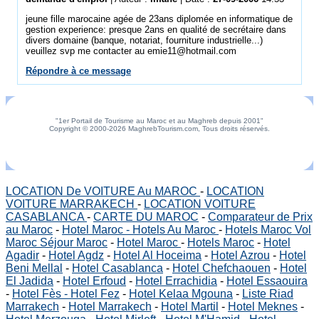
jeune fille marocaine agée de 23ans diplomée en informatique de
gestion experience: presque 2ans en qualité de secrétaire dans
divers domaine (banque, notariat, fourniture industrielle...)
veuillez svp me contacter au emie11@hotmail.com
Répondre à ce message
"1er Portail de Tourisme au Maroc et au Maghreb depuis 2001"
Copyright © 2000-2026 MaghrebTourism.com, Tous droits réservés.
LOCATION De VOITURE Au MAROC
-
LOCATION
VOITURE MARRAKECH
-
LOCATION VOITURE
CASABLANCA
-
CARTE DU MAROC
-
Comparateur de Prix
au Maroc
-
Hotel Maroc - Hotels Au Maroc
-
Hotels Maroc Vol
Maroc Séjour Maroc
-
Hotel Maroc
-
Hotels Maroc
-
Hotel
Agadir
-
Hotel Agdz
-
Hotel Al Hoceima
-
Hotel Azrou
-
Hotel
Beni Mellal
-
Hotel Casablanca
-
Hotel Chefchaouen
-
Hotel
El Jadida
-
Hotel Erfoud
-
Hotel Errachidia
-
Hotel Essaouira
-
Hotel Fès - Hotel Fez
-
Hotel Kelaa Mgouna
-
Liste Riad
Marrakech
-
Hotel Marrakech
-
Hotel Martil
-
Hotel Meknes
-