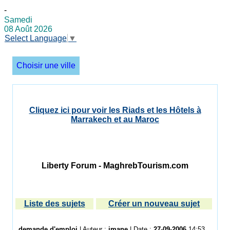
-
Samedi
08 Août 2026
Select Language
▼
Choisir une ville
Cliquez ici pour voir les Riads et les Hôtels à
Marrakech et au Maroc
Liberty Forum - MaghrebTourism.com
Liste des sujets
Créer un nouveau sujet
demande d'emploi
| Auteur :
imane
| Date :
27-09-2006
14:53