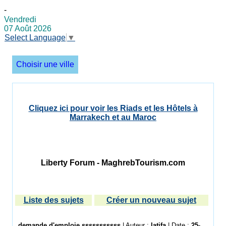
-
Vendredi
07 Août 2026
Select Language
▼
Choisir une ville
Cliquez ici pour voir les Riads et les Hôtels à
Marrakech et au Maroc
Liberty Forum - MaghrebTourism.com
Liste des sujets
Créer un nouveau sujet
demande d'emploie.sssssssssss
| Auteur :
latifa
| Date :
25-