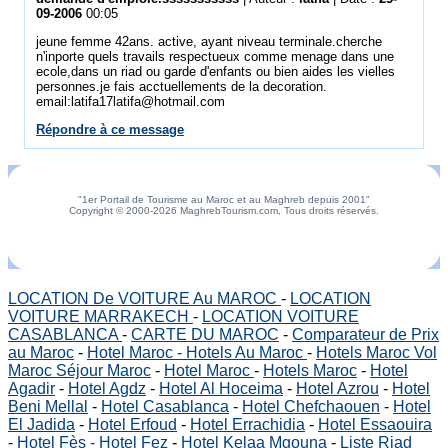
09-2006
00:05
jeune femme 42ans. active, ayant niveau terminale.cherche
n'inporte quels travails respectueux comme menage dans une
ecole,dans un riad ou garde d'enfants ou bien aides les vielles
personnes.je fais acctuellements de la decoration.
email:latifa17latifa@hotmail.com
Répondre à ce message
"1er Portail de Tourisme au Maroc et au Maghreb depuis 2001"
Copyright © 2000-2026 MaghrebTourism.com, Tous droits réservés.
LOCATION De VOITURE Au MAROC
-
LOCATION
VOITURE MARRAKECH
-
LOCATION VOITURE
CASABLANCA
-
CARTE DU MAROC
-
Comparateur de Prix
au Maroc
-
Hotel Maroc - Hotels Au Maroc
-
Hotels Maroc Vol
Maroc Séjour Maroc
-
Hotel Maroc
-
Hotels Maroc
-
Hotel
Agadir
-
Hotel Agdz
-
Hotel Al Hoceima
-
Hotel Azrou
-
Hotel
Beni Mellal
-
Hotel Casablanca
-
Hotel Chefchaouen
-
Hotel
El Jadida
-
Hotel Erfoud
-
Hotel Errachidia
-
Hotel Essaouira
-
Hotel Fès - Hotel Fez
-
Hotel Kelaa Mgouna
-
Liste Riad