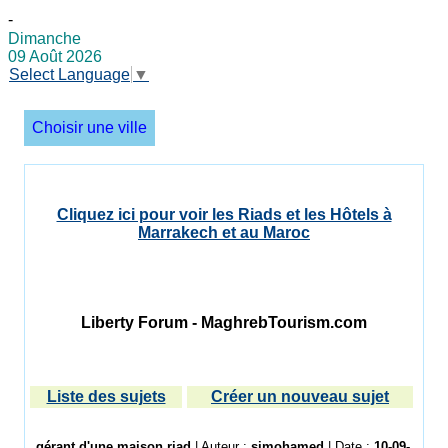
-
Dimanche
09 Août 2026
Select Language
▼
Choisir une ville
Cliquez ici pour voir les Riads et les Hôtels à
Marrakech et au Maroc
Liberty Forum - MaghrebTourism.com
Liste des sujets
Créer un nouveau sujet
gérant d'une maison riad
| Auteur :
simohamed
| Date :
10-09-