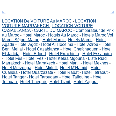
LOCATION De VOITURE Au MAROC
-
LOCATION
VOITURE MARRAKECH
-
LOCATION VOITURE
CASABLANCA
-
CARTE DU MAROC
-
Comparateur de Prix
au Maroc
-
Hotel Maroc - Hotels Au Maroc
-
Hotels Maroc Vol
Maroc Séjour Maroc
-
Hotel Maroc
-
Hotels Maroc
-
Hotel
Agadir
-
Hotel Agdz
-
Hotel Al Hoceima
-
Hotel Azrou
-
Hotel
Beni Mellal
-
Hotel Casablanca
-
Hotel Chefchaouen
-
Hotel
El Jadida
-
Hotel Erfoud
-
Hotel Errachidia
-
Hotel Essaouira
-
Hotel Fès - Hotel Fez
-
Hotel Kelaa Mgouna
-
Liste Riad
Marrakech
-
Hotel Marrakech
-
Hotel Martil
-
Hotel Meknes
-
Hotel Merzouga
-
Hotel Mirleft
-
Hotel M'Hamid
-
Hotel
Oualidia
-
Hotel Ouarzazate
-
Hotel Rabat
-
Hotel Tafraout
-
Hotel Tanger
-
Hotel Taroudant
-
Hotel Taliouine
-
Hotel
Tetouan
-
Hotel Tineghir
-
Hotel Tiznit
-
Hotel Zagora