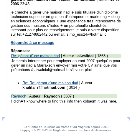
2006
23:43
je cherche a gérer une maison riad je suis titulaire d'un diplome
technicien superieur en gestion d'entreprise et marketing + deug
en sciences economiques + une experience tres interessante de
gestion des maisons d'hotes + un portefeuille clientstrés
intessant pour plus de renseignemets je suis a votre disposition
sur tel:+21274882442 ou e-mail: simo_ess14@hotmail.c
Répondre à ce message
Réponses:
Re: gérant d'une maison riad
| Auteur :
alwalidal
( 1863 )
Je serais interresser pour employer courant 2007 quelqu'un pour
gérer un riad à Marrakech envoyer moi votre CV ainsi que vos
prétentions à alwalidal@hotmail.fr s'il vous plait.
Re: Re: gérant d'une maison riad
| Auteur :
khalila_7@hotmail.com
( 3034 )
Raynoch
| Auteur :
Raynoch
( 3507 )
I didnÂ’t know where to find this info then kobaom it was here.
"1er Portail de Tourisme au Maroc et au Maghreb depuis 2001"
Copyright © 2000-2026 MaghrebTourism.com, Tous droits réservés.