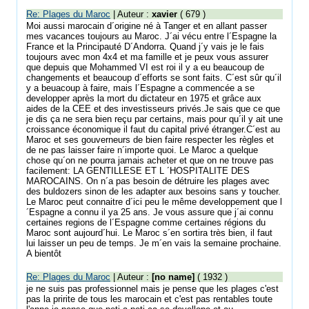
Re: Plages du Maroc
| Auteur :
xavier
( 679 )
Moi aussi marocain d´origine né à Tanger et en allant passer
mes vacances toujours au Maroc. J´ai vécu entre l´Espagne la
France et la Principauté D´Andorra. Quand j´y vais je le fais
toujours avec mon 4x4 et ma famille et je peux vous assurer
que depuis que Mohammed VI est roi il y a eu beaucoup de
changements et beaucoup d´efforts se sont faits. C´est sûr qu´il
y a beuacoup à faire, mais l´Espagne a commencée a se
developper après la mort du dictateur en 1975 et grâce aux
aides de la CEE et des investisseurs privés.Je sais que ce que
je dis ça ne sera bien reçu par certains, mais pour qu´il y ait une
croissance économique il faut du capital privé étranger.C´est au
Maroc et ses gouverneurs de bien faire respecter les règles et
de ne pas laisser faire n´importe quoi. Le Maroc a quelque
chose qu´on ne pourra jamais acheter et que on ne trouve pas
facilement: LA GENTILLESE ET L ´HOSPITALITE DES
MAROCAINS. On n´a pas besoin de détruire les plages avec
des buldozers sinon de les adapter aux besoins sans y toucher.
Le Maroc peut connaitre d´ici peu le même developpement que l
´Espagne a connu il ya 25 ans. Je vous assure que j´ai connu
certaines regions de l´Espagne comme certaines régions du
Maroc sont aujourd´hui. Le Maroc s´en sortira très bien, il faut
lui laisser un peu de temps. Je m´en vais la semaine prochaine.
A bientôt
Re: Plages du Maroc
| Auteur :
[no name]
( 1932 )
je ne suis pas professionnel mais je pense que les plages c'est
pas la pririte de tous les marocain et c'est pas rentables toute