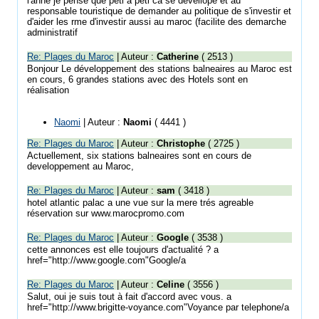
l'anne je pense que peti a peti ca se devellope et au
responsable touristique de demander au politique de s'investir et
d'aider les rme d'investir aussi au maroc (facilite des demarche
administratif
Re: Plages du Maroc
| Auteur :
Catherine
( 2513 )
Bonjour Le développement des stations balneaires au Maroc est
en cours, 6 grandes stations avec des Hotels sont en
réalisation
Naomi
| Auteur :
Naomi
( 4441 )
Re: Plages du Maroc
| Auteur :
Christophe
( 2725 )
Actuellement, six stations balneaires sont en cours de
developpement au Maroc,
Re: Plages du Maroc
| Auteur :
sam
( 3418 )
hotel atlantic palac a une vue sur la mere trés agreable
réservation sur www.marocpromo.com
Re: Plages du Maroc
| Auteur :
Google
( 3538 )
cette annonces est elle toujours d'actualité ? a
href="http://www.google.com"Google/a
Re: Plages du Maroc
| Auteur :
Celine
( 3556 )
Salut, oui je suis tout à fait d'accord avec vous. a
href="http://www.brigitte-voyance.com"Voyance par telephone/a
.