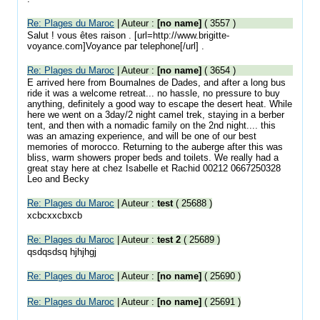
Re: Plages du Maroc
| Auteur :
[no name]
( 3557 )
Salut ! vous êtes raison . [url=http://www.brigitte-
voyance.com]Voyance par telephone[/url] .
Re: Plages du Maroc
| Auteur :
[no name]
( 3654 )
E arrived here from Boumalnes de Dades, and after a long bus
ride it was a welcome retreat... no hassle, no pressure to buy
anything, definitely a good way to escape the desert heat. While
here we went on a 3day/2 night camel trek, staying in a berber
tent, and then with a nomadic family on the 2nd night.... this
was an amazing experience, and will be one of our best
memories of morocco. Returning to the auberge after this was
bliss, warm showers proper beds and toilets. We really had a
great stay here at chez Isabelle et Rachid 00212 0667250328
Leo and Becky
Re: Plages du Maroc
| Auteur :
test
( 25688 )
xcbcxxcbxcb
Re: Plages du Maroc
| Auteur :
test 2
( 25689 )
qsdqsdsq hjhjhgj
Re: Plages du Maroc
| Auteur :
[no name]
( 25690 )
Re: Plages du Maroc
| Auteur :
[no name]
( 25691 )