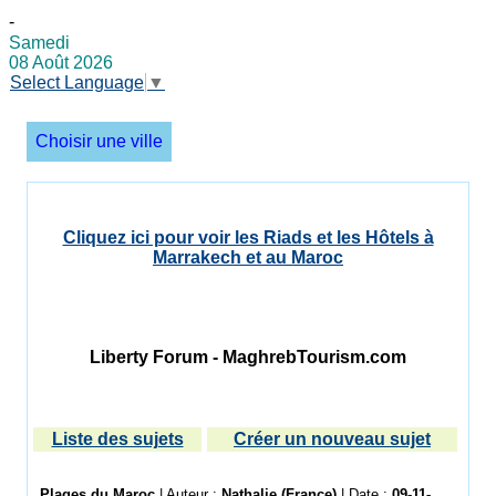
-
Samedi
08 Août 2026
Select Language
▼
Choisir une ville
Cliquez ici pour voir les Riads et les Hôtels à
Marrakech et au Maroc
Liberty Forum - MaghrebTourism.com
Liste des sujets
Créer un nouveau sujet
Plages du Maroc
| Auteur :
Nathalie (France)
| Date :
09-11-