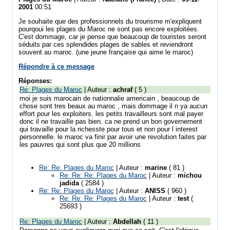
2001
00:51
Je souhaite que des professionnels du trourisme m'expliquent
pourqoui les plages du Maroc ne sont pas encore exploitées.
C'est dommage, car je pense que beaucoup de touristes seront
séduits par ces splendides plages de sables et reviendront
souvent au maroc. (une jeune française qui aime le maroc)
Répondre à ce message
Réponses:
Re: Plages du Maroc
| Auteur :
achraf
( 5 )
moi je suis marocain de nationnalie americain , beaucoup de
chose sont tres beaux au maroc , mais dommage il n ya aucun
effort pour les exploiters. les petits travailleurs sont mal payer
donc il ne travaille pas bien. ca ne prend un bon governement
qui travaille pour la richesste pour tous et non pour l interest
personnelle. le maroc va finir par avoir une revolution faites par
les pauvres qui sont plus que 20 millions
Re: Re: Plages du Maroc
| Auteur :
marine
( 81 )
Re: Re: Re: Plages du Maroc
| Auteur :
michou
jadida
( 2584 )
Re: Re: Plages du Maroc
| Auteur :
ANISS
( 960 )
Re: Re: Re: Plages du Maroc
| Auteur :
test
(
25693 )
Re: Plages du Maroc
| Auteur :
Abdellah
( 11 )