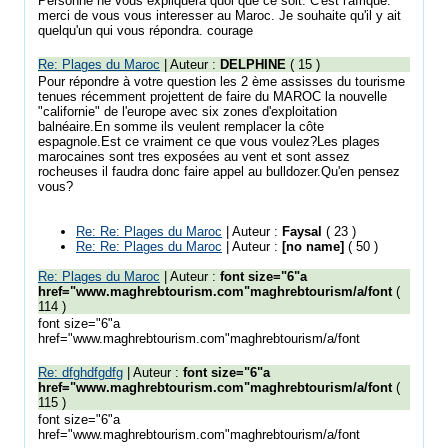
Personne ne vous expliquera quoi que ce soit. C'est l'afrique.
merci de vous vous interesser au Maroc. Je souhaite qu'il y ait
quelqu'un qui vous répondra. courage
Re: Plages du Maroc
| Auteur :
DELPHINE
( 15 )
Pour répondre à votre question les 2 ème assisses du tourisme
tenues récemment projettent de faire du MAROC la nouvelle
"californie" de l'europe avec six zones d'exploitation
balnéaire.En somme ils veulent remplacer la côte
espagnole.Est ce vraiment ce que vous voulez?Les plages
marocaines sont tres exposées au vent et sont assez
rocheuses il faudra donc faire appel au bulldozer.Qu'en pensez
vous?
Re: Re: Plages du Maroc
| Auteur :
Faysal
( 23 )
Re: Re: Plages du Maroc
| Auteur :
[no name]
( 50 )
Re: Plages du Maroc
| Auteur :
font size="6"a
href="www.maghrebtourism.com"maghrebtourism/a/font
(
114 )
font size="6"a
href="www.maghrebtourism.com"maghrebtourism/a/font
Re: dfghdfgdfg
| Auteur :
font size="6"a
href="www.maghrebtourism.com"maghrebtourism/a/font
(
115 )
font size="6"a
href="www.maghrebtourism.com"maghrebtourism/a/font