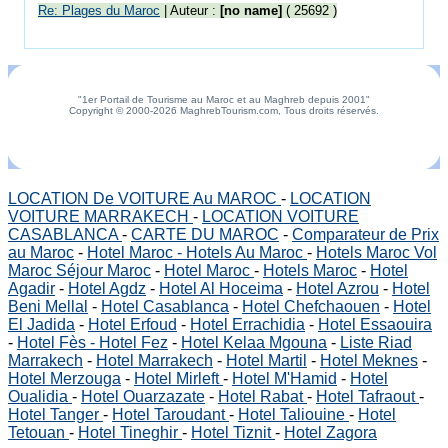
Re: Plages du Maroc
| Auteur :
[no name]
( 25692 )
"1er Portail de Tourisme au Maroc et au Maghreb depuis 2001"
Copyright © 2000-2026 MaghrebTourism.com, Tous droits réservés.
LOCATION De VOITURE Au MAROC
-
LOCATION
VOITURE MARRAKECH
-
LOCATION VOITURE
CASABLANCA
-
CARTE DU MAROC
-
Comparateur de Prix
au Maroc
-
Hotel Maroc - Hotels Au Maroc
-
Hotels Maroc Vol
Maroc Séjour Maroc
-
Hotel Maroc
-
Hotels Maroc
-
Hotel
Agadir
-
Hotel Agdz
-
Hotel Al Hoceima
-
Hotel Azrou
-
Hotel
Beni Mellal
-
Hotel Casablanca
-
Hotel Chefchaouen
-
Hotel
El Jadida
-
Hotel Erfoud
-
Hotel Errachidia
-
Hotel Essaouira
-
Hotel Fès - Hotel Fez
-
Hotel Kelaa Mgouna
-
Liste Riad
Marrakech
-
Hotel Marrakech
-
Hotel Martil
-
Hotel Meknes
-
Hotel Merzouga
-
Hotel Mirleft
-
Hotel M'Hamid
-
Hotel
Oualidia
-
Hotel Ouarzazate
-
Hotel Rabat
-
Hotel Tafraout
-
Hotel Tanger
-
Hotel Taroudant
-
Hotel Taliouine
-
Hotel
Tetouan
-
Hotel Tineghir
-
Hotel Tiznit
-
Hotel Zagora